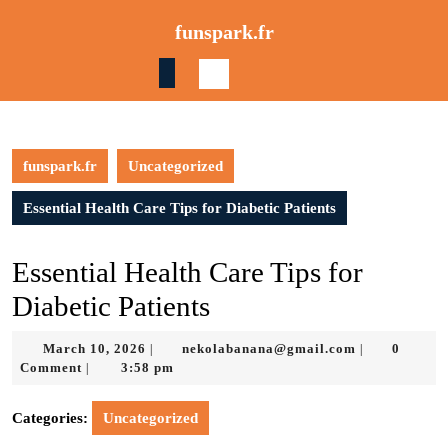
Skip
funspark.fr
to
content
Skip
to
content
funspark.fr
Uncategorized
Essential Health Care Tips for Diabetic Patients
Essential Health Care Tips for
Diabetic Patients
March
nekolabanan
March 10, 2026
nekolabanana@gmail.com
0
|
|
10,
Comment
3:58 pm
|
2026
Categories:
Uncategorized